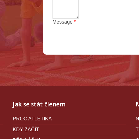
Message
*
Terms and conditions
Jak
se stát členem
PROČ ATLETIKA
N
KDY ZAČÍT
T