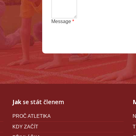
Message
*
Terms and conditions
Jak
se stát členem
PROČ ATLETIKA
N
KDY ZAČÍT
T