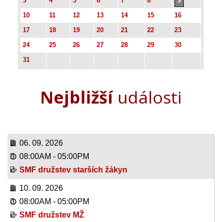
3
4
5
6
7
8
9
10
11
12
13
14
15
16
17
18
19
20
21
22
23
24
25
26
27
28
29
30
31
Nejbližší
události
06. 09. 2026
08:00AM
-
05:00PM
SMF družstev starších žákyn
10. 09. 2026
08:00AM
-
05:00PM
SMF družstev MŽ