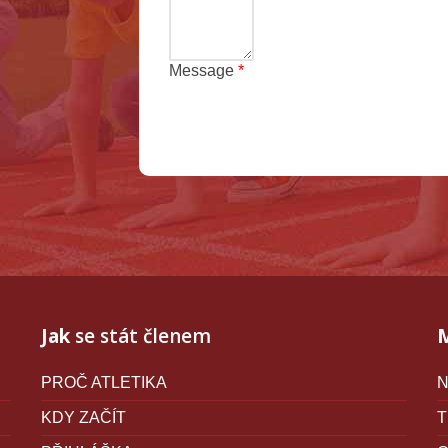
Message
*
Terms and conditions
Jak
se stát členem
PROČ ATLETIKA
N
KDY ZAČÍT
T