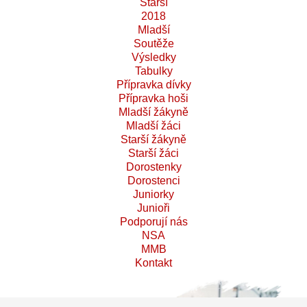
Starší
2018
Mladší
Soutěže
Výsledky
Tabulky
Přípravka dívky
Přípravka hoši
Mladší žákyně
Mladší žáci
Starší žákyně
Starší žáci
Dorostenky
Dorostenci
Juniorky
Junioři
Podporují nás
NSA
MMB
Kontakt