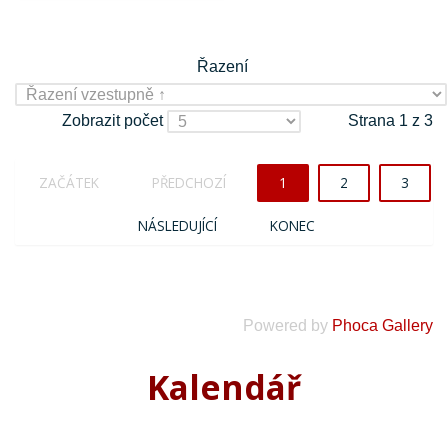
Řazení
Zobrazit počet
Strana 1 z 3
ZAČÁTEK
PŘEDCHOZÍ
1
2
3
NÁSLEDUJÍCÍ
KONEC
Powered by
Phoca Gallery
Kalendář