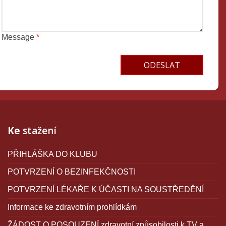
Message
*
Terms and conditions
Ke
stažení
PŘIHLÁŠKA DO KLUBU
POTVRZENÍ O BEZINFEKČNOSTI
POTVRZENÍ LÉKAŘE K ÚČASTI NA SOUSTŘEDĚNÍ
Informace ke zdravotním prohlídkám
ŽÁDOST O POSOUZENÍ zdravotní způsobilosti k TV a