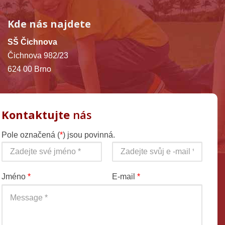
Kde nás najdete
SŠ Čichnova
Čichnova 982/23
624 00 Brno
Kontaktujte
nás
Pole označená (
*
) jsou povinná.
Jméno
*
E-mail
*