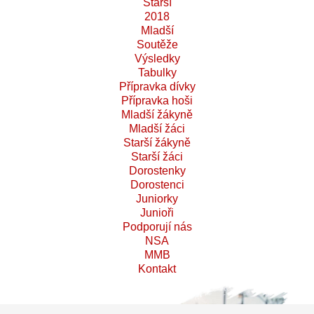
Starší
2018
Mladší
Soutěže
Výsledky
Tabulky
Přípravka dívky
Přípravka hoši
Mladší žákyně
Mladší žáci
Starší žákyně
Starší žáci
Dorostenky
Dorostenci
Juniorky
Junioři
Podporují nás
NSA
MMB
Kontakt