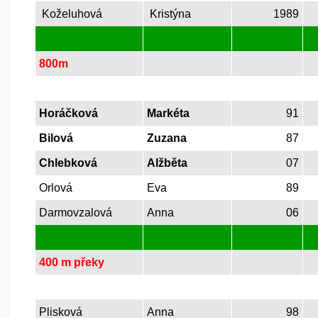
Koželuhová
Kristýna
1989
800m
Horáčková
Markéta
91
Bilová
Zuzana
87
Chlebková
Alžběta
07
Orlová
Eva
89
Darmovzalová
Anna
06
400 m
překy
Plisková
Anna
98