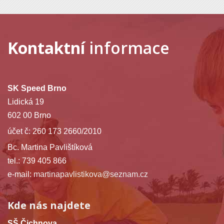
Kontaktní
informace
SK Speed Brno
Lidická 19
602 00 Brno
účet č: 260 173 2660/2010
Bc. Martina Pavlištíková
tel.: 739 405 866
e-mail:
martinapavlistikova@seznam.cz
Kde nás najdete
SŠ Čichnova