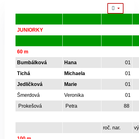
JUNIORKY
60 m
Bumbálková
Hana
01
Tichá
Michaela
01
Jedličková
Marie
01
Šmerdová
Veronika
01
Prokešová
Petra
88
roč. nar.
v
100 m