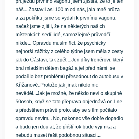
průjezdu prvního vagonu jsem zjistila, že to je ten
náš....Zastavil asi 100 m od nás, jala mně hrůza
a za pokřiku jsme se vydali k prvnímu vagonu,
načež jsme zjitili, že na některých našich
místenkách sedí lidé, samozřejmě průvodčí
nikde....Opravdu musím říct, že psychicky
nejhorší zážitky z celého týdne jsem měla z cesty
jak do Čáslavi, tak zpět....Jen díky trenérovi, který
bral mladším dětem bagáž a jel před námi, se
podařilo bez problémů přesednout do autobusu v
Křižanově..Protože jak jinak nikdo nic
nevěděl...Jak je možné, že někdo neví o skupině
50osob, když se tato přeprava objednává on-line
s předstihem právě proto, aby se s tím počítalo
opravdu nevím... No, nakonec vše dobře dopadlo
a budu jen doufat, že příští rok bude výjimka a
nebudu muset řešit podobnou situaci....