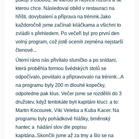
kterou chce. Následoval oběd v restauraci na
hřišti, dovybalení a příprava na trénink.Jako
každoročně jsme začínali kiláčkama a všichni to
zvládli s přehledem. Po večeři byl pro první den
volný program, což jistě ocenili zejména nejstarší
členové...
Úterní ráno nás přivítalo sluničko a po snídani,
která proběhla formou švédských stolů se
odpočívalo, povídalo a připravovalo na trénink...A
na programu byly 200 m dlouhé kopečky,
odpoledne pak klus. Večer jsme se rozdělili do 3
družstev, když tentokáte byli kapitáni kluci: a to:
Martin Kocourek, Viki Veleba a Kuba Kacer. Na
programu byly pohádkové hlášky, brněnský
hantec a hádání slov dle popisu
kapitána..Skončili jsme až za tmy a šlo se na