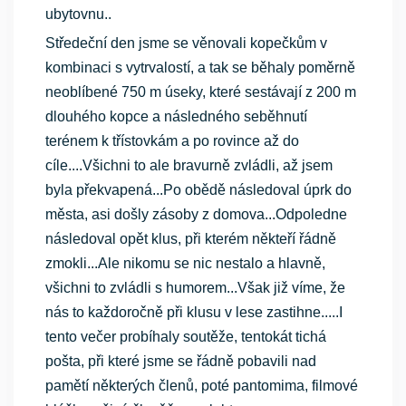
ubytovnu..
Středeční den jsme se věnovali kopečkům v
kombinaci s vytrvalostí, a tak se běhaly poměrně
neoblíbené 750 m úseky, které sestávají z 200 m
dlouhého kopce a následného seběhnutí
terénem k třístovkám a po rovince až do
cíle....Všichni to ale bravurně zvládli, až jsem
byla překvapená...Po obědě následoval úprk do
města, asi došly zásoby z domova...Odpoledne
následoval opět klus, při kterém někteří řádně
zmokli...Ale nikomu se nic nestalo a hlavně,
všichni to zvládli s humorem...Však již víme, že
nás to každoročně při klusu v lese zastihne.....I
tento večer probíhaly soutěže, tentokát tichá
pošta, při které jsme se řádně pobavili nad
pamětí některých členů, poté pantomima, filmové