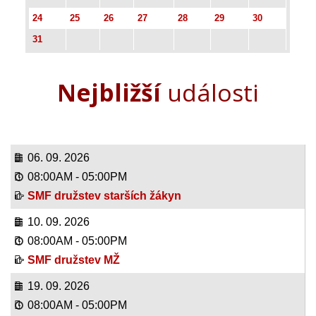
24
25
26
27
28
29
30
31
Nejbližší
události
06. 09. 2026
08:00AM
-
05:00PM
SMF družstev starších žákyn
10. 09. 2026
08:00AM
-
05:00PM
SMF družstev MŽ
19. 09. 2026
08:00AM
-
05:00PM