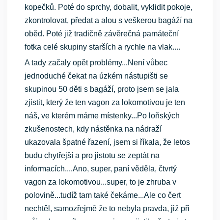
kopečků. Poté do sprchy, dobalit, vyklidit pokoje,
zkontrolovat, předat a alou s veškerou bagáží na
oběd. Poté již tradičně závěrečná památeční
fotka celé skupiny starších a rychle na vlak....
A tady začaly opět problémy...Není vůbec
jednoduché čekat na úzkém nástupišti se
skupinou 50 děti s bagáží, proto jsem se jala
zjistit, který že ten vagon za lokomotivou je ten
náš, ve kterém máme místenky...Po loňských
zkušenostech, kdy nástěnka na nádraží
ukazovala špatné řazení, jsem si říkala, že letos
budu chytřejší a pro jistotu se zeptát na
informacích....Ano, super, paní věděla, čtvrtý
vagon za lokomotivou...super, to je zhruba v
polovině...tudíž tam také čekáme...Ale co čert
nechtěl, samozřejmě že to nebyla pravda, již při