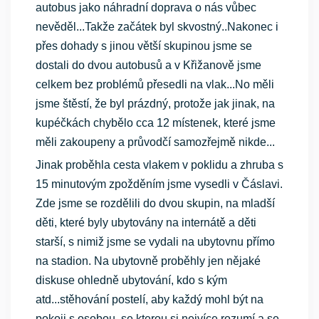
autobus jako náhradní doprava o nás vůbec
nevěděl...Takže začátek byl skvostný..Nakonec i
přes dohady s jinou větší skupinou jsme se
dostali do dvou autobusů a v Křižanově jsme
celkem bez problémů přesedli na vlak...No měli
jsme štěstí, že byl prázdný, protože jak jinak, na
kupéčkách chybělo cca 12 místenek, které jsme
měli zakoupeny a průvodčí samozřejmě nikde...
Jinak proběhla cesta vlakem v poklidu a zhruba s
15 minutovým zpožděním jsme vysedli v Čáslavi.
Zde jsme se rozdělili do dvou skupin, na mladší
děti, které byly ubytovány na internátě a děti
starší, s nimiž jsme se vydali na ubytovnu přímo
na stadion. Na ubytovně proběhly jen nějaké
diskuse ohledně ubytování, kdo s kým
atd...stěhování postelí, aby každý mohl být na
pokoji s osobou, se kterou si nejvíce rozumí a se