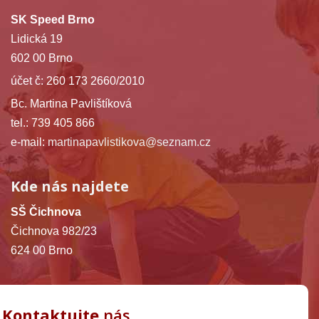
SK Speed Brno
Lidická 19
602 00 Brno
účet č: 260 173 2660/2010
Bc. Martina Pavlištíková
tel.: 739 405 866
e-mail:
martinapavlistikova@seznam.cz
Kde nás najdete
SŠ Čichnova
Čichnova 982/23
624 00 Brno
Kontaktujte
nás