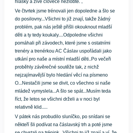
hlášky a živé člověče nezlobte. ,
Ve čtvrtek jsme trénovali jen dopoledne a šlo se
do posilovny...Všichni to již znají, takže žádný
problém, pak nás ještě přišli okouknout mladší
děti a ty tedy koukaly....Odpoledne všichni
pomáhali při závodech, které jsme s ostatními
trenéry a trenérkou AC Čáslav uspořádali jako
utkání pro naše a místní mladší děti..Po večeři
proběhly závěrečné soutěže tak, z nichž
nejzajímavější bylo hledání věcí na písmeno
O...Nestačili jsme se divit, co všechno si naše
mládež vymyslela...A šlo se spát...Musím teda
říct, že letos se všichni drželi a v noci byl
relativně klid.....
V pátek nás probudilo sluníčko, po snídani se
někteří šli podívat na čáslavský trh a poté jsme
se chystali na trénink...Všichni to již znají a ví, že