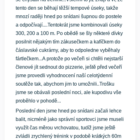
tento den se běhají těžší tempové úseky, takže
mnozí raději hned po snídani šupnou do postele
a odpočívají....Tentokrát jsme kombinovali úseky
300, 200 a 100 m. Po obědě se šly některé dívky
posilnit nějakým tím zákusečkem a kafíčkem do
čáslavské cukrárny, aby to odpoledne vyběhaly
fártlečkem...A protože po večeři si chtěli nejstarší
členové jít sednout do pizzerie, ještě před večeří
jsme provedli vyhodnocení naší celotýdenní
soutěže tak, abychom jim to umožnili..Trošku
jsme se obávali poslední noci, ale kupodivu vše
proběhlo v pohodě...
Poslední den jsme hned po snídani začali lehce
balit, nicméně jako správní sportovci jsme museli
využít čas měrou vrchovatou, tudíž jsme ještě
zvládli zrychlený trénink v podobě krátkých 60m