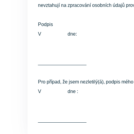
nevztahují na zpracování osobních údajů pr
Podpis
V dne:
__________________
Pro případ, že jsem nezletilý(á), podpis méh
V dne :
__________________