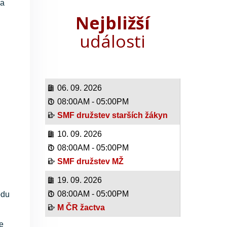
 a
Nejbližší
události
06. 09. 2026
08:00AM
-
05:00PM
SMF družstev starších žákyn
10. 09. 2026
08:00AM
-
05:00PM
SMF družstev MŽ
19. 09. 2026
08:00AM
-
05:00PM
odu
M ČR žactva
e