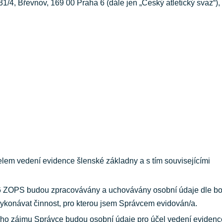
1/4, Břevnov, 169 00 Praha 6 (dále jen „Český atletický svaz“),
lem vedení evidence šlenské základny a s tím souvisejícími
. 6 ZOPS budou zpracovávány a uchovávány osobní údaje dle b
vykonávat činnost, pro kterou jsem Správcem evidován/a.
ho zájmu Správce budou osobní údaje pro účel vedení evidenc