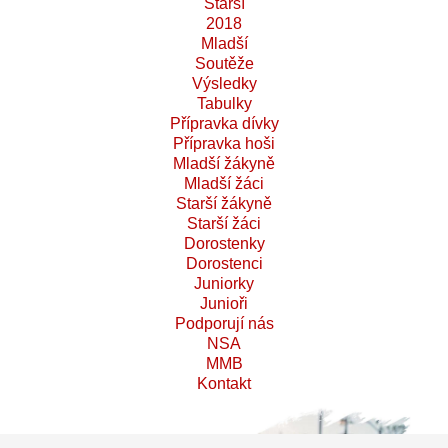
Starší
2018
Mladší
Soutěže
Výsledky
Tabulky
Přípravka dívky
Přípravka hoši
Mladší žákyně
Mladší žáci
Starší žákyně
Starší žáci
Dorostenky
Dorostenci
Juniorky
Junioři
Podporují nás
NSA
MMB
Kontakt