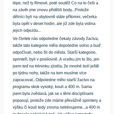
lépe, než ty filmové, poté soutěž Co na to češi a
na závěr jme znovu přidělili body...Protože
dělníci byli na ubytovně stále přítomni, večerka
byla opět v deset hodin, ale již zde byla vidina
jejich odjezdu...
Ve čtvrtek nás odpoledne čekaly závody žactva,
takže tato kategorie měla dopoledne volno a buď
odpočívali, nebo šli do města. Starší kategorie,
sprinteři, byli v posilovně..A vcelku jim to šlo, jen
jsem teď na tréninku zjistila, že mnohé bolí ještě
po týdnu nohy, takže na tom musíme více
zapracovat...Odpoledne mělo starší žactvo na
programu skok vysoký, kouli a 400 m. Sama
jsem byla zvědavá, jak se s těmi disciplínami
popasují, protože zde máme převážně sprintery a
výšku či kouli tedy zrovna netrénujeme...a 400 m