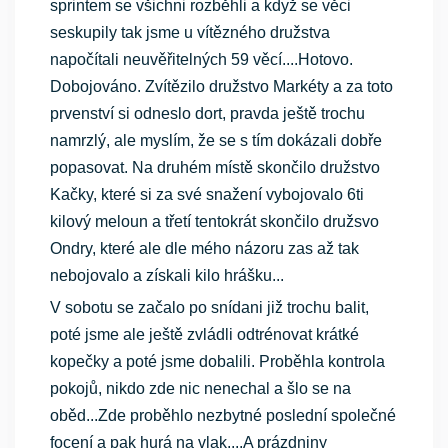
sprintem se všichni rozběhli a když se věci
seskupily tak jsme u vítězného družstva
napočítali neuvěřitelných 59 věcí....Hotovo.
Dobojováno. Zvítězilo družstvo Markéty a za toto
prvenství si odneslo dort, pravda ještě trochu
namrzlý, ale myslím, že se s tím dokázali dobře
popasovat. Na druhém místě skončilo družstvo
Kačky, které si za své snažení vybojovalo 6ti
kilový meloun a třetí tentokrát skončilo družsvo
Ondry, které ale dle mého názoru zas až tak
nebojovalo a získali kilo hrášku...
V sobotu se začalo po snídani již trochu balit,
poté jsme ale ještě zvládli odtrénovat krátké
kopečky a poté jsme dobalili. Proběhla kontrola
pokojů, nikdo zde nic nenechal a šlo se na
oběd...Zde proběhlo nezbytné poslední společné
focení a pak hurá na vlak....A prázdniny