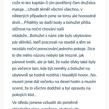
cože to ten kapitán či jím pověřený člen družstva
maluje....Uhodli téměř všichní všechno, v
některých případech jsme se tomu ale hoooodně
divili....Přidělily se další body a bohužel přišla
stížnost na noční chování naší
mládeže...Bohužel s námi zde bylo ubytováno
pár dělníků, kteří pracovali na stavbě a těm se
nezdálo noční ponocování jednoho pokoje..Sice
to dle mého názoru nebylo tak hrozné, jak
pánové tvrdili, ale je fakt, že naše dívky také byly
po večerce tam, kde být neměly a bohužel na
ubytovně se hodně rozléhá i hlasitější hovor...No,
museli jsme dát večerku na deset hodin a musím
ocenit, že to všichni dodrželi a byl opravdu na
pokojích klid...
Ve středu jsmese vzbudili do poměrně