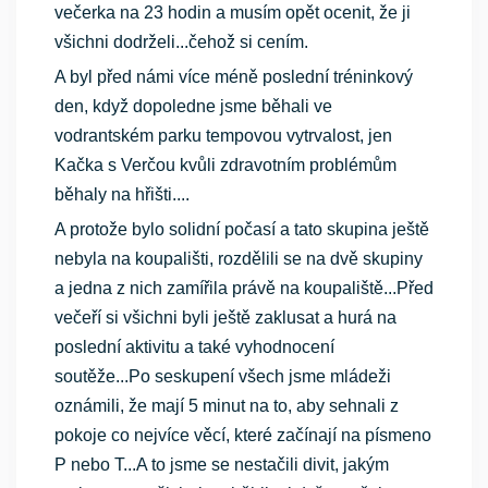
večerka na 23 hodin a musím opět ocenit, že ji
všichni dodrželi...čehož si cením.
A byl před námi více méně poslední tréninkový
den, když dopoledne jsme běhali ve
vodrantském parku tempovou vytrvalost, jen
Kačka s Verčou kvůli zdravotním problémům
běhaly na hřišti....
A protože bylo solidní počasí a tato skupina ještě
nebyla na koupališti, rozdělili se na dvě skupiny
a jedna z nich zamířila právě na koupaliště...Před
večeří si všichni byli ještě zaklusat a hurá na
poslední aktivitu a také vyhodnocení
soutěže...Po seskupení všech jsme mládeži
oznámili, že mají 5 minut na to, aby sehnali z
pokoje co nejvíce věcí, které začínají na písmeno
P nebo T...A to jsme se nestačili divit, jakým