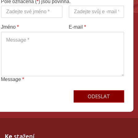
Pole označená (
*
) jsou povinná.
Jméno
*
E-mail
*
Message
*
Terms and conditions
Ke
stažení