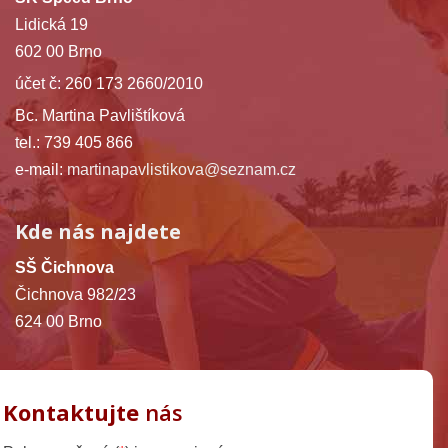
Lidická 19
602 00 Brno
účet č: 260 173 2660/2010
Bc. Martina Pavlištíková
tel.: 739 405 866
e-mail:
martinapavlistikova@seznam.cz
Kde nás najdete
SŠ Čichnova
Čichnova 982/23
624 00 Brno
Kontaktujte
nás