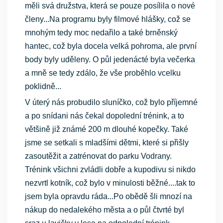
měli svá družstva, která se pouze posílila o nové
členy...Na programu byly filmové hlášky, což se
mnohým tedy moc nedařilo a také brněnský
hantec, což byla docela velká pohroma, ale první
body byly uděleny. O půl jedenácté byla večerka
a mně se tedy zdálo, že vše proběhlo vcelku
poklidně...
V úterý nás probudilo sluníčko, což bylo příjemné
a po snídani nás čekal dopolední trénink, a to
většině již známé 200 m dlouhé kopečky. Také
jsme se setkali s mladšími dětmi, které si přišly
zasoutěžit a zatrénovat do parku Vodrany.
Trénink všichni zvládli dobře a kupodivu si nikdo
nezvrtl kotník, což bylo v minulosti běžné....tak to
jsem byla opravdu ráda...Po obědě šli mnozí na
nákup do nedalekého města a o půl čtvrté byl