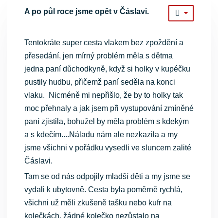
A po půl roce jsme opět v Čáslavi.
Tentokráte super cesta vlakem bez zpoždění a
přesedání, jen mírný problém měla s dětma
jedna paní důchodkyně, když si holky v kupéčku
pustily hudbu, přičemž paní seděla na konci
vlaku. Nicméně mi nepřišlo, že by to holky tak
moc přehnaly a jak jsem při vystupování zmíněné
paní zjistila, bohužel by měla problém s kdekým
a s kdečím....Náladu nám ale nezkazila a my
jsme všichni v pořádku vysedli ve sluncem zalité
Čáslavi.
Tam se od nás odpojily mladší děti a my jsme se
vydali k ubytovně. Cesta byla poměrně rychlá,
všichni už měli zkušeně tašku nebo kufr na
kolečkách, žádné kolečko nezůstalo na