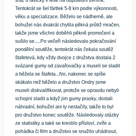
sraz u lavičky v lese na odpolední trénink.
Tentokrát se šel fártlek 5-8 km podle výkonnosti,
věku a specializace. Běželo se nádherně, ale
bohužel nás dvakrát chytila pěkná průtrž mračen,
takže jsme všichni doběhli pěkně promočení a
sušilo se.....Po večeři následovalo pokračování
pondělní soutěže, tentokrát nás čekala soutěž
štafetová, kdy vždy dvojce z družstva dostala 2
svázané gumy od zavařovačky a museli se sladit
a běžela se štafeta...No, nakonec se spíše
skákalo než běželo a družstvo Ondry jsme
museli diskvalifikovat, protože se opravdu nebyli
schopni sladit a když jim gumy prasky, dostali
náhradní, bohužel ani ty nestačily, takže to byl
pro družstvo konec soutěže. Následovaly otázky
ze statistiky a také se kreslilo přísloví, zvíře a
pohádka či film a družstvo se snažilo uhádnout,