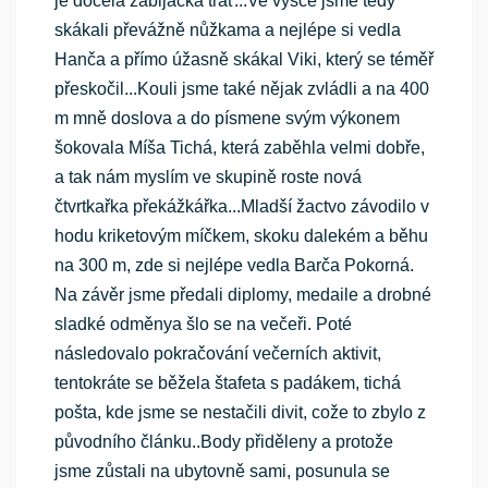
je docela zabijácká trať...Ve výšce jsme tedy
skákali převážně nůžkama a nejlépe si vedla
Hanča a přímo úžasně skákal Viki, který se téměř
přeskočil...Kouli jsme také nějak zvládli a na 400
m mně doslova a do písmene svým výkonem
šokovala Míša Tichá, která zaběhla velmi dobře,
a tak nám myslím ve skupině roste nová
čtvrtkařka překážkářka...Mladší žactvo závodilo v
hodu kriketovým míčkem, skoku dalekém a běhu
na 300 m, zde si nejlépe vedla Barča Pokorná.
Na závěr jsme předali diplomy, medaile a drobné
sladké odměnya šlo se na večeři. Poté
následovalo pokračování večerních aktivit,
tentokráte se běžela štafeta s padákem, tichá
pošta, kde jsme se nestačili divit, cože to zbylo z
původního článku..Body přiděleny a protože
jsme zůstali na ubytovně sami, posunula se