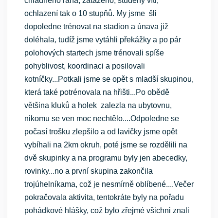
chladného rána, zataženo, studený vítr,
ochlazení tak o 10 stupňů. My jsme šli
dopoledne trénovat na stadion a únava již
doléhala, tudíž jsme vytáhli překážky a po pár
polohových startech jsme trénovali spíše
pohyblivost, koordinaci a posilovali
kotníčky...Potkali jsme se opět s mladší skupinou,
která také potrénovala na hřišti...Po obědě
většina kluků a holek zalezla na ubytovnu,
nikomu se ven moc nechtělo....Odpoledne se
počasí trošku zlepšilo a od lavičky jsme opět
vybíhali na 2km okruh, poté jsme se rozdělili na
dvě skupinky a na programu byly jen abecedky,
rovinky...no a první skupina zakončila
trojúhelníkama, což je nesmírně oblíbené....Večer
pokračovala aktivita, tentokráte byly na pořadu
pohádkové hlášky, což bylo zřejmé všichni znali