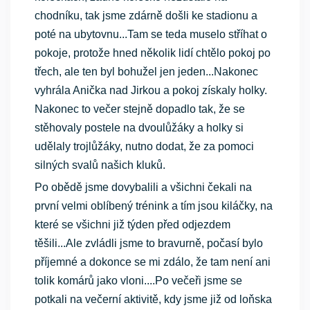
chodníku, tak jsme zdárně došli ke stadionu a
poté na ubytovnu...Tam se teda muselo stříhat o
pokoje, protože hned několik lidí chtělo pokoj po
třech, ale ten byl bohužel jen jeden...Nakonec
vyhrála Anička nad Jirkou a pokoj získaly holky.
Nakonec to večer stejně dopadlo tak, že se
stěhovaly postele na dvoulůžáky a holky si
udělaly trojlůžáky, nutno dodat, že za pomoci
silných svalů našich kluků.
Po obědě jsme dovybalili a všichni čekali na
první velmi oblíbený trénink a tím jsou kiláčky, na
které se všichni již týden před odjezdem
těšili...Ale zvládli jsme to bravurně, počasí bylo
příjemné a dokonce se mi zdálo, že tam není ani
tolik komárů jako vloni....Po večeři jsme se
potkali na večerní aktivitě, kdy jsme již od loňska