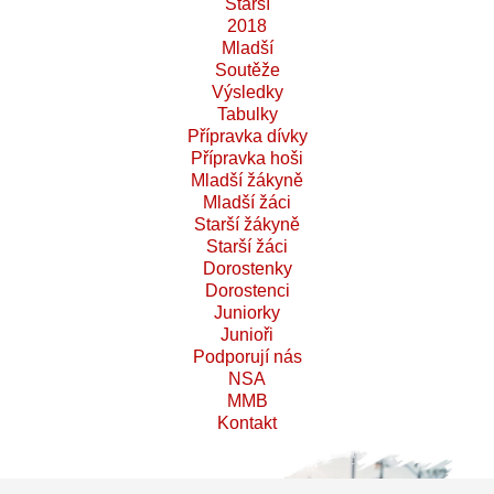
Starší
2018
Mladší
Soutěže
Výsledky
Tabulky
Přípravka dívky
Přípravka hoši
Mladší žákyně
Mladší žáci
Starší žákyně
Starší žáci
Dorostenky
Dorostenci
Juniorky
Junioři
Podporují nás
NSA
MMB
Kontakt