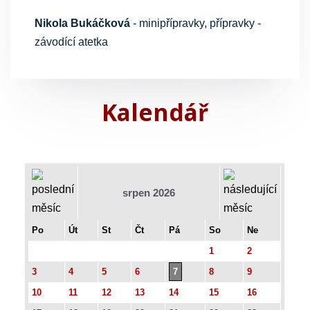
Nikola Bukáčková
- minipřípravky, přípravky -
závodící atetka
Kalendář
srpen 2026
Po
Út
St
Čt
Pá
So
Ne
1
2
3
4
5
6
7
8
9
10
11
12
13
14
15
16