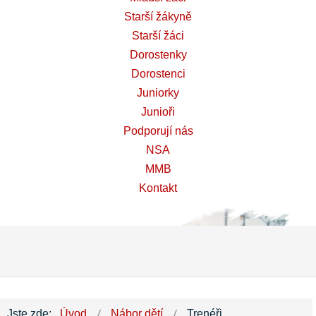
Starší žákyně
Starší žáci
Dorostenky
Dorostenci
Juniorky
Junioři
Podporují nás
NSA
MMB
Kontakt
Jste zde:
Úvod
Nábor dětí
Trenéři