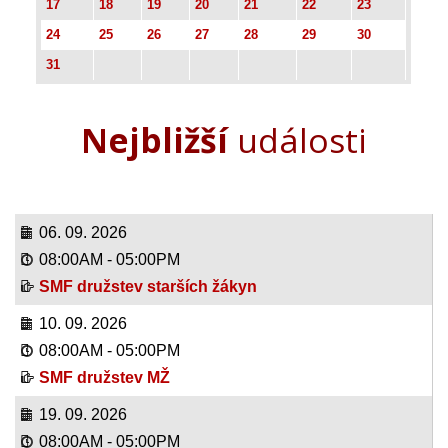
17
18
19
20
21
22
23
24
25
26
27
28
29
30
31
Nejbližší
události
06. 09. 2026
08:00AM
-
05:00PM
SMF družstev starších žákyn
10. 09. 2026
08:00AM
-
05:00PM
SMF družstev MŽ
19. 09. 2026
08:00AM
-
05:00PM