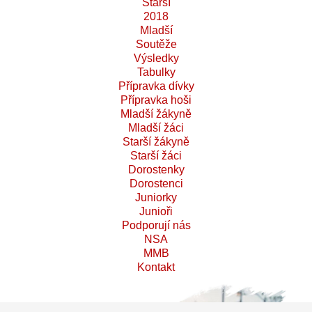
Starší
2018
Mladší
Soutěže
Výsledky
Tabulky
Přípravka dívky
Přípravka hoši
Mladší žákyně
Mladší žáci
Starší žákyně
Starší žáci
Dorostenky
Dorostenci
Juniorky
Junioři
Podporují nás
NSA
MMB
Kontakt