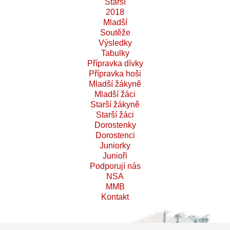
Starší
2018
Mladší
Soutěže
Výsledky
Tabulky
Přípravka dívky
Přípravka hoši
Mladší žákyně
Mladší žáci
Starší žákyně
Starší žáci
Dorostenky
Dorostenci
Juniorky
Junioři
Podporují nás
NSA
MMB
Kontakt