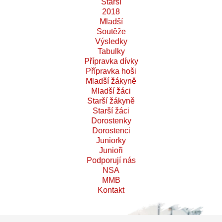
Starší
2018
Mladší
Soutěže
Výsledky
Tabulky
Přípravka dívky
Přípravka hoši
Mladší žákyně
Mladší žáci
Starší žákyně
Starší žáci
Dorostenky
Dorostenci
Juniorky
Junioři
Podporují nás
NSA
MMB
Kontakt