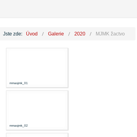
Jste zde:
Úvod
Galerie
2020
MJMK žactvo
mmasjmk_01
mmasjmk_02