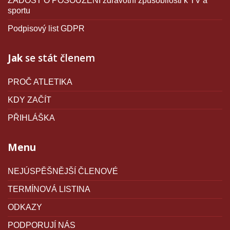
ŽÁDOST O POSOUZENÍ zdravotní způsobilosti k TV a
sportu
Podpisový list GDPR
Jak
se stát členem
PROČ ATLETIKA
KDY ZAČÍT
PŘIHLÁŠKA
Menu
NEJÚSPĚŠNĚJŠÍ ČLENOVÉ
TERMÍNOVÁ LISTINA
ODKAZY
PODPORUJÍ NÁS