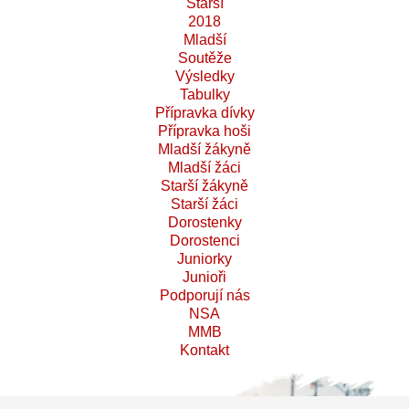
Starší
2018
Mladší
Soutěže
Výsledky
Tabulky
Přípravka dívky
Přípravka hoši
Mladší žákyně
Mladší žáci
Starší žákyně
Starší žáci
Dorostenky
Dorostenci
Juniorky
Junioři
Podporují nás
NSA
MMB
Kontakt