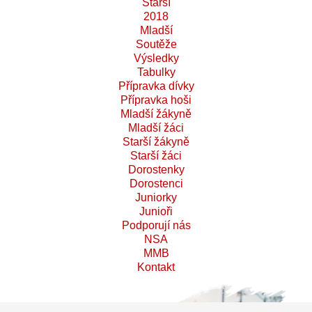
Starší
2018
Mladší
Soutěže
Výsledky
Tabulky
Přípravka dívky
Přípravka hoši
Mladší žákyně
Mladší žáci
Starší žákyně
Starší žáci
Dorostenky
Dorostenci
Juniorky
Junioři
Podporují nás
NSA
MMB
Kontakt