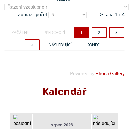
Zobrazit počet
Strana 1 z 4
ZAČÁTEK
PŘEDCHOZÍ
1
2
3
4
NÁSLEDUJÍCÍ
KONEC
Powered by
Phoca Gallery
Kalendář
srpen 2026