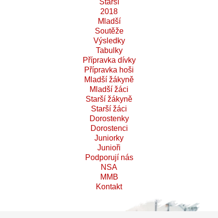
Starší
2018
Mladší
Soutěže
Výsledky
Tabulky
Přípravka dívky
Přípravka hoši
Mladší žákyně
Mladší žáci
Starší žákyně
Starší žáci
Dorostenky
Dorostenci
Juniorky
Junioři
Podporují nás
NSA
MMB
Kontakt