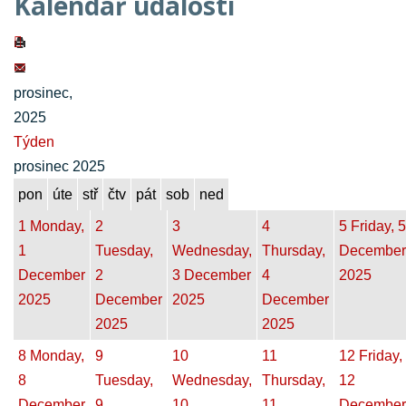
Kalendář událostí
prosinec,
2025
Týden
prosinec 2025
pon
úte
stř
čtv
pát
sob
ned
1
Monday,
2
3
4
5
Friday, 5
1
Tuesday,
Wednesday,
Thursday,
December
December
2
3 December
4
2025
2025
December
2025
December
2025
2025
8
Monday,
9
10
11
12
Friday,
8
Tuesday,
Wednesday,
Thursday,
12
December
9
10
11
December